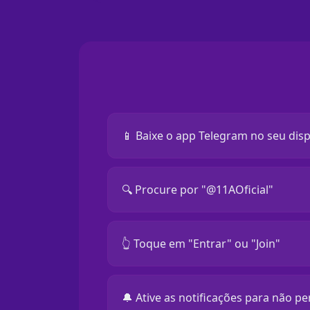
📱 Baixe o app Telegram no seu disp
🔍 Procure por "@11AOficial"
👆 Toque em "Entrar" ou "Join"
🔔 Ative as notificações para não p