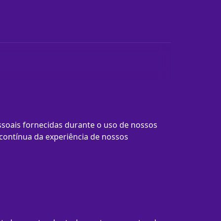
ssoais fornecidas durante o uso de nossos
 contínua da experiência de nossos