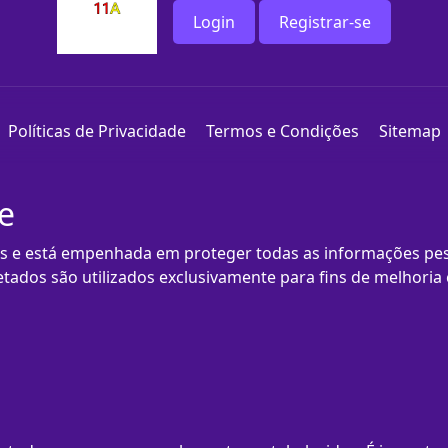
Login
Registrar-se
Políticas de Privacidade
Termos e Condições
Sitemap
de
ios e está empenhada em proteger todas as informações pe
tados são utilizados exclusivamente para fins de melhoria