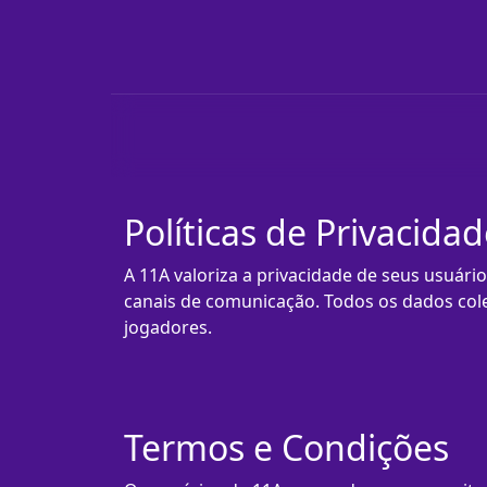
Políticas de Privacida
A 11A valoriza a privacidade de seus usuár
canais de comunicação. Todos os dados cole
jogadores.
Termos e Condições