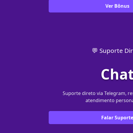
Ver Bônus
💬 Suporte Di
Cha
Suporte direto via Telegram, r
atendimento persona
Falar Suport