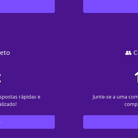
reto
👥 
t
espostas rápidas e
Junte-se a uma com
lizado!
compa
e