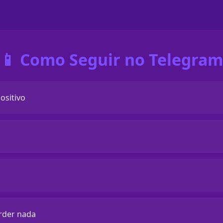
📱 Como Seguir no Telegram
ositivo
erder nada