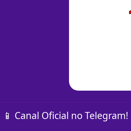
📱 Canal Oficial no Telegram!