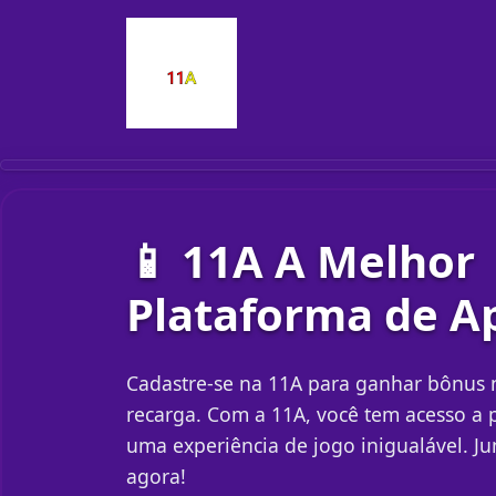
📱 11A A Melhor
Plataforma de A
Cadastre-se na 11A para ganhar bônus 
recarga. Com a 11A, você tem acesso a 
uma experiência de jogo inigualável. J
agora!