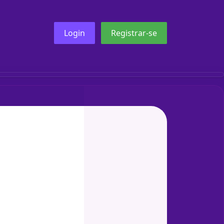
Login
Registrar-se