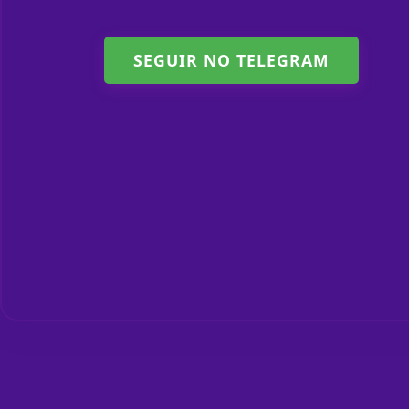
SEGUIR NO TELEGRAM