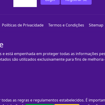
Políticas de Privacidade
Termos e Condições
Sitemap
de
ios e está empenhada em proteger todas as informações pe
tados são utilizados exclusivamente para fins de melhoria
todas as regras e regulamentos estabelecidos. É importan