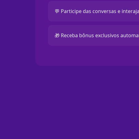
💬 Participe das conversas e interaj
🎁 Receba bônus exclusivos autom