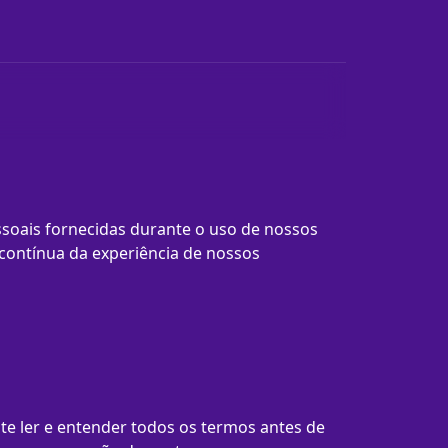
ssoais fornecidas durante o uso de nossos
 contínua da experiência de nossos
te ler e entender todos os termos antes de