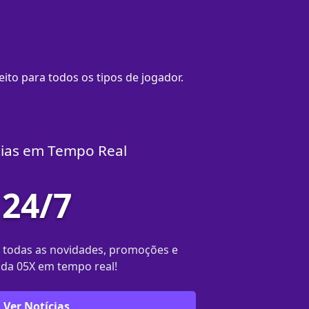
eito para todos os tipos de jogador.
cias em Tempo Real
24/7
e todas as novidades, promoções e
 da 05X em tempo real!
Ver Notícias