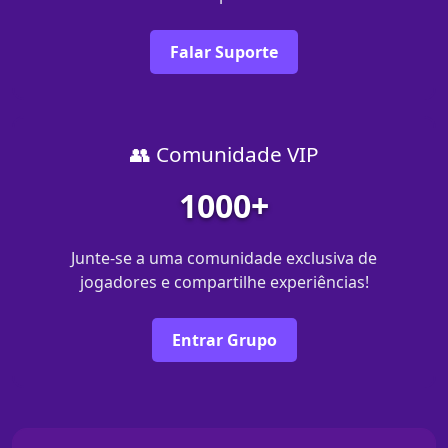
Falar Suporte
👥 Comunidade VIP
1000+
Junte-se a uma comunidade exclusiva de
jogadores e compartilhe experiências!
Entrar Grupo